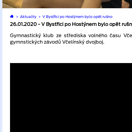
>
Aktuality
>
V Bystřici po Hostýnem bylo opět rušno
26.01.2020 - V Bystřici po Hostýnem bylo opět ruš
Gymnastický klub ze střediska volného času Vče
gymnstických závodů Včelínský dvojboj.