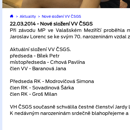
>
Aktuality
>
Nové složení VV ČSGS
22.03.2014 - Nové složení VV ČSGS
Při závodu MP ve Valašském Meziříčí proběhla 
Jaroslav Lorenc se ke svým 70. narozeninám vzdal
Aktuální složení VV ČSGS.
předseda - Bílek Petr
místopředseda - Crhová Pavlína
člen VV - Baranová Jana
Předseda RK - Modrovičová Simona
člen RK - Sovadinová Šárka
člen RK - Groš Milan
VH ČSGS současně schválila čestné členství Jardy
K nedávným narozeninám srdečně blahopřejeme a p