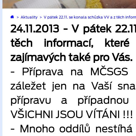
>
Aktuality
>
V pátek 22.11. se konala schůzka VV a z těch infor
24.11.2013 - V pátek 22.
těch informací, kter
zajímavých také pro Vás.
- Příprava na MČSGS 
záležet jen na Vaší sna
přípravu a případnou 
VŠICHNI JSOU VÍTÁNI !!!
- Mnoho oddílů nestíhá 